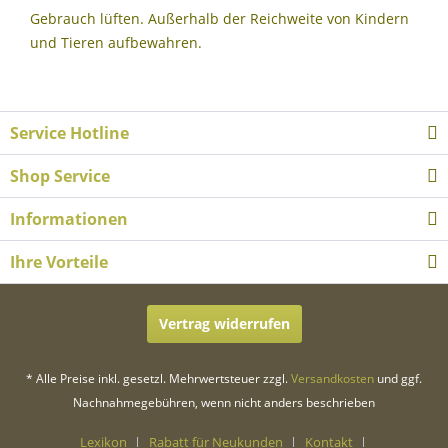
Gebrauch lüften. Außerhalb der Reichweite von Kindern
und Tieren aufbewahren.
Service Hotline
Shop Service
Informationen
Ihre Vorteile
Vertrag widerrufen
* Alle Preise inkl. gesetzl. Mehrwertsteuer zzgl.
Versandkosten
und ggf.
Nachnahmegebühren, wenn nicht anders beschrieben
Lexikon
Rabatt für Neukunden
Kontakt