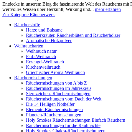
Entdecke in unserem Blog die faszinierende Welt des Räucherns mit R
wertvolles Wissen über Herkunft, Wirkung und...
mehr erfahren
Zur Kategorie Räucherwerk
Räucherstoffe
Harze und Balsame
Räucherkräuter, Räucherblüten und Räucherhölzer
Aromatische Holzpulver
Weihraucharten
Weihrauch natur
Farb-Weihrauch
Erzengel-Weihrauch
Kirchenweihrauch
Griechischer Aroma-Weihrauch
Räuchermischungen
Räuchermischungen von A bis Z
Räuchermischungen im Jahreskreis
Sternzeichen- Räuchermischungen
Räuchermischungen vom Dach der Welt
Die 14 Heiligen Nothelfer
Elemente-Räuchermischungen
Planeten-Räuchermischungen
Holy Smokes Räuchermischungen Einfach Räuchern
Räuchermischungen für die Rauhnächte
Holy Smokes Chakra-Räuchermischungen