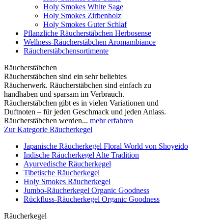
Holy Smokes White Sage
Holy Smokes Zirbenholz
Holy Smokes Guter Schlaf
Pflanzliche Räucherstäbchen Herbosense
Wellness-Räucherstäbchen Aromambiance
Räucherstäbchensortimente
Räucherstäbchen
Räucherstäbchen sind ein sehr beliebtes
Räucherwerk. Räucherstäbchen sind einfach zu
handhaben und sparsam im Verbrauch.
Räucherstäbchen gibt es in vielen Variationen und
Duftnoten – für jeden Geschmack und jeden Anlass.
Räucherstäbchen werden...
mehr erfahren
Zur Kategorie Räucherkegel
Japanische Räucherkegel Floral World von Shoyeido
Indische Räucherkegel Alte Tradition
Ayurvedische Räucherkegel
Tibetische Räucherkegel
Holy Smokes Räucherkegel
Jumbo-Räucherkegel Organic Goodness
Rückfluss-Räucherkegel Organic Goodness
Räucherkegel