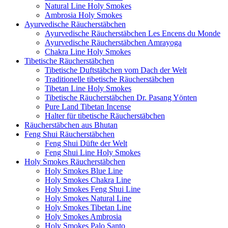
Natural Line Holy Smokes
Ambrosia Holy Smokes
Ayurvedische Räucherstäbchen
Ayurvedische Räucherstäbchen Les Encens du Monde
Ayurvedische Räucherstäbchen Amrayoga
Chakra Line Holy Smokes
Tibetische Räucherstäbchen
Tibetische Duftstäbchen vom Dach der Welt
Traditionelle tibetische Räucherstäbchen
Tibetan Line Holy Smokes
Tibetische Räucherstäbchen Dr. Pasang Yönten
Pure Land Tibetan Incense
Halter für tibetische Räucherstäbchen
Räucherstäbchen aus Bhutan
Feng Shui Räucherstäbchen
Feng Shui Düfte der Welt
Feng Shui Line Holy Smokes
Holy Smokes Räucherstäbchen
Holy Smokes Blue Line
Holy Smokes Chakra Line
Holy Smokes Feng Shui Line
Holy Smokes Natural Line
Holy Smokes Tibetan Line
Holy Smokes Ambrosia
Holy Smokes Palo Santo