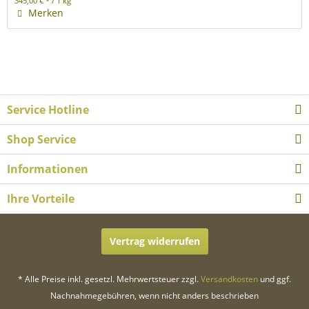
345,00 € * / 1 kg
Merken
Service Hotline
Shop Service
Informationen
Ihre Vorteile
Vertrag widerrufen
* Alle Preise inkl. gesetzl. Mehrwertsteuer zzgl.
Versandkosten
und ggf.
Nachnahmegebühren, wenn nicht anders beschrieben