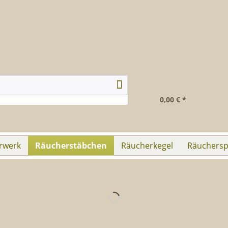
0,00 € *
rwerk
Räucherstäbchen
Räucherkegel
Räuchersp