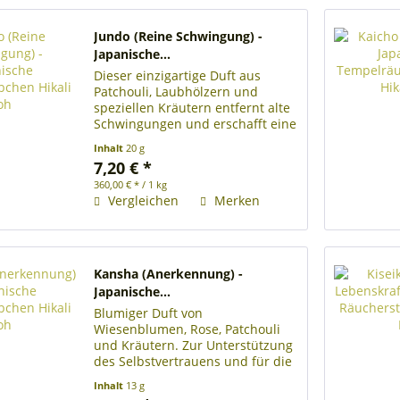
Jundo (Reine Schwingung) -
Japanische...
Dieser einzigartige Duft aus
Patchouli, Laubhölzern und
speziellen Kräutern entfernt alte
Schwingungen und erschafft eine
neue und reine Energie. Rolle mit
Inhalt
20 g
ca. 22 japanischen
7,20 € *
Räucherstäbchen Länge der
360,00 € * / 1 kg
Räucherstäbchen 22 cm
Vergleichen
Merken
Brenndauer je...
Kansha (Anerkennung) -
Japanische...
Blumiger Duft von
Wiesenblumen, Rose, Patchouli
und Kräutern. Zur Unterstützung
des Selbstvertrauens und für die
Annahme des Lebens. Rolle mit
Inhalt
13 g
ca. 28 japanischen