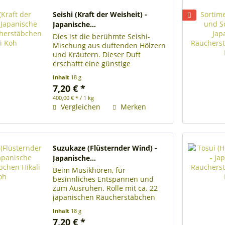
Seishi (Kraft der Weisheit) -
Japanische...
Dies ist die berühmte Seishi-
Mischung aus duftenden Hölzern
und Kräutern. Dieser Duft
erschaftt eine günstige
Atmosphäre für die Übung der
Inhalt
18 g
Achtsamkeit. Rolle mit ca. 22
7,20 € *
japanischen Räucherstäbchen
400,00 € * / 1 kg
Länge der Räucherstäbchen 22
Vergleichen
Merken
cm lang...
Suzukaze (Flüsternder Wind) -
Japanische...
Beim Musikhören, für
besinnliches Entspannen und
zum Ausruhen. Rolle mit ca. 22
japanischen Räucherstäbchen
Länge der Räucherstäbchen 22
Inhalt
18 g
cm Brenndauer je
7,20 € *
Räucherstäbchen ca. 60 Minuten