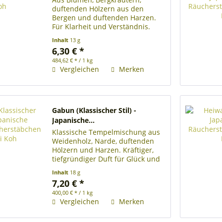
duftenden Hölzern aus den
Bergen und duftenden Harzen.
Für Klarheit und Verständnis.
Rolle mit ca. 28 japanischen
Inhalt
13 g
Räucherstäbchen Länge der
6,30 € *
Räucherstäbchen 13 cm
484,62 € * / 1 kg
Brenndauer je Räucherstäbchen
Vergleichen
Merken
ca. 25 Minuten...
Gabun (Klassischer Stil) -
Japanische...
Klassische Tempelmischung aus
Weidenholz, Narde, duftenden
Hölzern und Harzen. Kräftiger,
tiefgründiger Duft für Glück und
innere Gelassenheit. Rolle mit ca.
Inhalt
18 g
22 japanischen Räucherstäbchen
7,20 € *
Länge der Räucherstäbchen 22
400,00 € * / 1 kg
cm lang Brenndauer...
Vergleichen
Merken