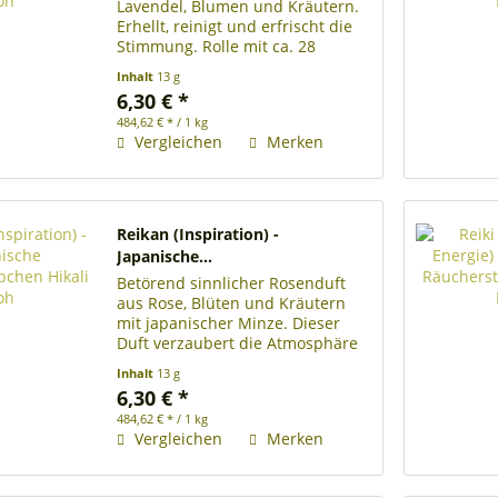
Lavendel, Blumen und Kräutern.
Erhellt, reinigt und erfrischt die
Stimmung. Rolle mit ca. 28
japanischen Räucherstäbchen
Inhalt
13 g
Länge der Räucherstäbchen 13
6,30 € *
cm Brenndauer je
484,62 € * / 1 kg
Räucherstäbchen ca. 25
Vergleichen
Merken
Minuten...
Reikan (Inspiration) -
Japanische...
Betörend sinnlicher Rosenduft
aus Rose, Blüten und Kräutern
mit japanischer Minze. Dieser
Duft verzaubert die Atmosphäre
mit der belebenden Inspiration
Inhalt
13 g
der Liebe. Rolle mit ca. 28
6,30 € *
japanischen Räucherstäbchen
484,62 € * / 1 kg
Länge der Räucherstäbchen 13...
Vergleichen
Merken