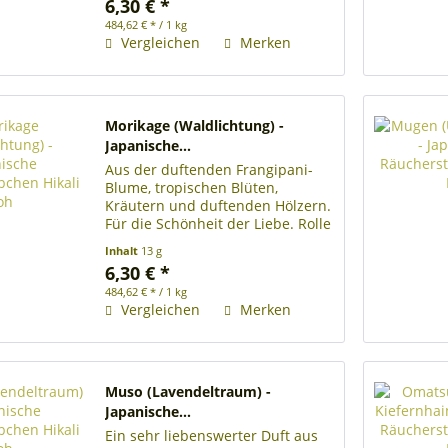
6,30 € *
Räucherstäbchen Länge der
484,62 € * / 1 kg
Räucherstäbchen 13 cm
Vergleichen
Merken
Brenndauer je...
Morikage (Waldlichtung) -
Japanische...
Aus der duftenden Frangipani-
Blume, tropischen Blüten,
Kräutern und duftenden Hölzern.
Für die Schönheit der Liebe. Rolle
mit ca. 28 japanischen
Inhalt
13 g
Räucherstäbchen Länge der
6,30 € *
Räucherstäbchen 13 cm
484,62 € * / 1 kg
Brenndauer je Räucherstäbchen
Vergleichen
Merken
ca. 25 Minuten...
Muso (Lavendeltraum) -
Japanische...
Ein sehr liebenswerter Duft aus