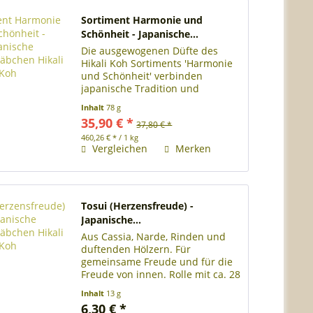
Sortiment Harmonie und
Schönheit - Japanische...
Die ausgewogenen Düfte des
Hikali Koh Sortiments 'Harmonie
und Schönheit' verbinden
japanische Tradition und
moderne Duftkunst. Das
Inhalt
78 g
Sortiment enthält je eine Rolle
35,90 € *
37,80 € *
der Sorten Kansha
(Anerkennung), Mugen
460,26 € * / 1 kg
Vergleichen
Merken
(Unendlichkeit), Heiwa (Frieden),...
Tosui (Herzensfreude) -
Japanische...
Aus Cassia, Narde, Rinden und
duftenden Hölzern. Für
gemeinsame Freude und für die
Freude von innen. Rolle mit ca. 28
japanischen Räucherstäbchen
Inhalt
13 g
Länge der Räucherstäbchen 13
6,30 € *
cm Brenndauer je