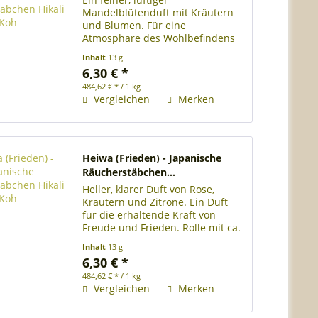
Mandelblütenduft mit Kräutern
und Blumen. Für eine
Atmosphäre des Wohlbefindens
und der liebevollen
Inhalt
13 g
Ausgeglichenheit. Rolle mit ca. 28
6,30 € *
japanischen Räucherstäbchen
484,62 € * / 1 kg
Länge der Räucherstäbchen 13
Vergleichen
Merken
cm Brenndauer je...
Heiwa (Frieden) - Japanische
Räucherstäbchen...
Heller, klarer Duft von Rose,
Kräutern und Zitrone. Ein Duft
für die erhaltende Kraft von
Freude und Frieden. Rolle mit ca.
28 japanischen Räucherstäbchen
Inhalt
13 g
Länge der Räucherstäbchen 13
6,30 € *
cm Brenndauer je
484,62 € * / 1 kg
Räucherstäbchen ca. 25 Minuten
Vergleichen
Merken
Rose,...