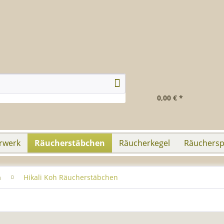
0,00 € *
rwerk
Räucherstäbchen
Räucherkegel
Räuchersp
n
Hikali Koh Räucherstäbchen