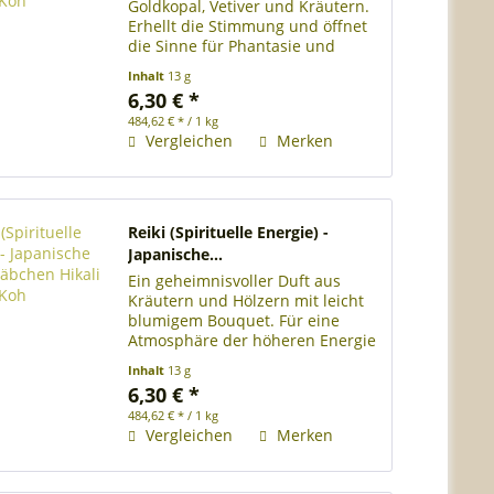
Goldkopal, Vetiver und Kräutern.
Erhellt die Stimmung und öffnet
die Sinne für Phantasie und
Intuition. Rolle mit ca. 28
Inhalt
13 g
japanischen Räucherstäbchen
6,30 € *
Länge der Räucherstäbchen 13
484,62 € * / 1 kg
cm Brenndauer je...
Vergleichen
Merken
Reiki (Spirituelle Energie) -
Japanische...
Ein geheimnisvoller Duft aus
Kräutern und Hölzern mit leicht
blumigem Bouquet. Für eine
Atmosphäre der höheren Energie
und der universellen Liebe. Rolle
Inhalt
13 g
mit ca. 28 japanischen
6,30 € *
Räucherstäbchen Länge der
484,62 € * / 1 kg
Räucherstäbchen 13 cm
Vergleichen
Merken
Brenndauer je...