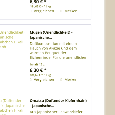
6,30 € *
Länge der Räucherstäbchen 13
484,62 € * / 1 kg
cm Brenndauer je
Vergleichen
Merken
Räucherstäbchen ca....
Mugen (Unendlichkeit) -
Japanische...
Duftkomposition mit einem
Hauch von Akazie und dem
warmen Bouquet der
Eichenrinde. Für die unendlichen
Möglichkeiten des Lebens und
Inhalt
13 g
für das Gefühl jung zu sein. Rolle
6,30 € *
mit ca. 28 japanischen
484,62 € * / 1 kg
Räucherstäbchen Länge der
Vergleichen
Merken
Räucherstäbchen 13 cm...
Omatsu (Duftender Kiefernhain)
- Japanische...
Aus japanischer Schwarzkiefer,