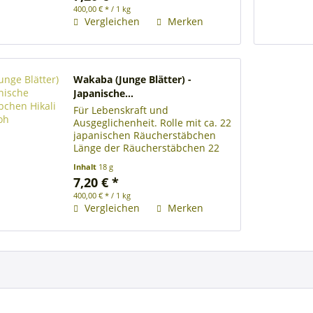
400,00 € * / 1 kg
Zimtblüten, Nelke, Narde, Kräuter
Vergleichen
Merken
Wakaba (Junge Blätter) -
Japanische...
Für Lebenskraft und
Ausgeglichenheit. Rolle mit ca. 22
japanischen Räucherstäbchen
Länge der Räucherstäbchen 22
cm Brenndauer je
Inhalt
18 g
Räucherstäbchen ca. 60 Minuten
7,20 € *
Zimtblüten, Zedern, Nelke,
400,00 € * / 1 kg
Benzoe, Gewürze, Rinden
Vergleichen
Merken