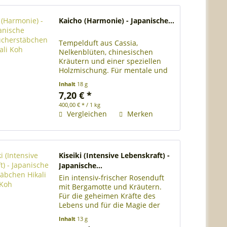
Kaicho (Harmonie) - Japanische...
Tempelduft aus Cassia,
Nelkenblüten, chinesischen
Kräutern und einer speziellen
Holzmischung. Für mentale und
emotionale Ausgeglichenheit.
Inhalt
18 g
Rolle mit ca. 22 japanischen
7,20 € *
Räucherstäbchen Länge der
400,00 € * / 1 kg
Räucherstäbchen 22 cm lang
Vergleichen
Merken
Brenndauer je...
Kiseiki (Intensive Lebenskraft) -
Japanische...
Ein intensiv-frischer Rosenduft
mit Bergamotte und Kräutern.
Für die geheimen Kräfte des
Lebens und für die Magie der
Liebe. Rolle mit ca. 28
Inhalt
13 g
japanischen Räucherstäbchen