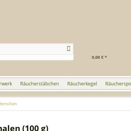
0,00 € *
rwerk
Räucherstäbchen
Räucherkegel
Räucherspi
tensilien
alen (100 g)