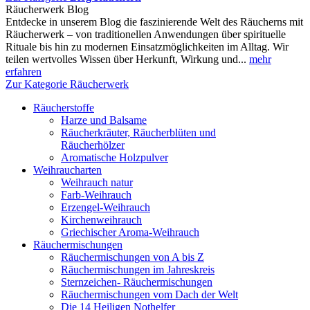
Räucherwerk Blog
Entdecke in unserem Blog die faszinierende Welt des Räucherns mit
Räucherwerk – von traditionellen Anwendungen über spirituelle
Rituale bis hin zu modernen Einsatzmöglichkeiten im Alltag. Wir
teilen wertvolles Wissen über Herkunft, Wirkung und...
mehr
erfahren
Zur Kategorie Räucherwerk
Räucherstoffe
Harze und Balsame
Räucherkräuter, Räucherblüten und
Räucherhölzer
Aromatische Holzpulver
Weihraucharten
Weihrauch natur
Farb-Weihrauch
Erzengel-Weihrauch
Kirchenweihrauch
Griechischer Aroma-Weihrauch
Räuchermischungen
Räuchermischungen von A bis Z
Räuchermischungen im Jahreskreis
Sternzeichen- Räuchermischungen
Räuchermischungen vom Dach der Welt
Die 14 Heiligen Nothelfer