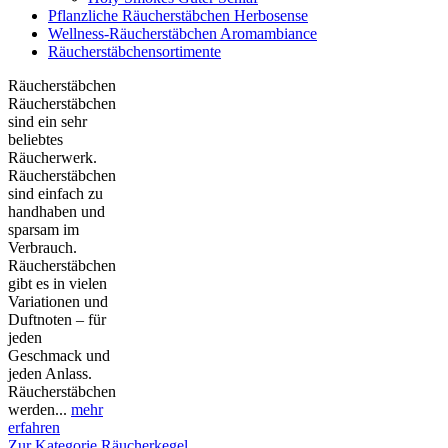
Pflanzliche Räucherstäbchen Herbosense
Wellness-Räucherstäbchen Aromambiance
Räucherstäbchensortimente
Räucherstäbchen
Räucherstäbchen
sind ein sehr
beliebtes
Räucherwerk.
Räucherstäbchen
sind einfach zu
handhaben und
sparsam im
Verbrauch.
Räucherstäbchen
gibt es in vielen
Variationen und
Duftnoten – für
jeden
Geschmack und
jeden Anlass.
Räucherstäbchen
werden...
mehr
erfahren
Zur Kategorie Räucherkegel