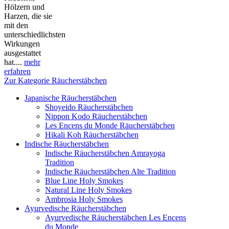
Hölzern und
Harzen, die sie
mit den
unterschiedlichsten
Wirkungen
ausgestattet
hat....
mehr
erfahren
Zur Kategorie Räucherstäbchen
Japanische Räucherstäbchen
Shoyeido Räucherstäbchen
Nippon Kodo Räucherstäbchen
Les Encens du Monde Räucherstäbchen
Hikali Koh Räucherstäbchen
Indische Räucherstäbchen
Indische Räucherstäbchen Amrayoga
Tradition
Indische Räucherstäbchen Alte Tradition
Blue Line Holy Smokes
Natural Line Holy Smokes
Ambrosia Holy Smokes
Ayurvedische Räucherstäbchen
Ayurvedische Räucherstäbchen Les Encens
du Monde