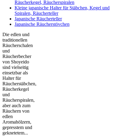
Räucherkegel, Räucherspiralen
Kleine japanische Halter für Stäbchen, Kegel und
Spiralen, Räucherteller
Japanische Räucherteller
Japanische Räucherstövchen
Die edlen und
traditionellen
Räucherschalen
und
Räucherbecher
von Shoyeido
sind vielseitig
einsetzbar als
Halter für
Räucherstäbchen,
Räucherkegel
und
Räucherspiralen,
aber auch zum
Räuchern von
edlen
Aromahölzern,
gepresstem und
geknetetem...