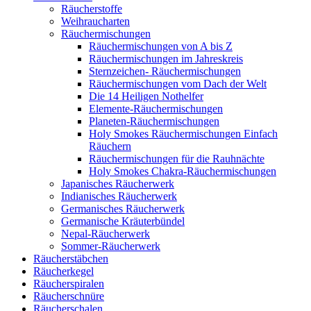
Räucherstoffe
Weihraucharten
Räuchermischungen
Räuchermischungen von A bis Z
Räuchermischungen im Jahreskreis
Sternzeichen- Räuchermischungen
Räuchermischungen vom Dach der Welt
Die 14 Heiligen Nothelfer
Elemente-Räuchermischungen
Planeten-Räuchermischungen
Holy Smokes Räuchermischungen Einfach
Räuchern
Räuchermischungen für die Rauhnächte
Holy Smokes Chakra-Räuchermischungen
Japanisches Räucherwerk
Indianisches Räucherwerk
Germanisches Räucherwerk
Germanische Kräuterbündel
Nepal-Räucherwerk
Sommer-Räucherwerk
Räucherstäbchen
Räucherkegel
Räucherspiralen
Räucherschnüre
Räucherschalen