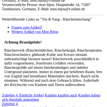
Germany, E-Mail: mon.bijou@t-online.de
Verantwortliche Person: mon bijou, Hauptstraße 14, 73497
Tannhausen, Germany, E-Mail: mon.bijou@t-online.de
Weiterführende Links zu "Yin & Yang - Räuchermischung"
Fragen zum Artikel?
Weitere Artikel von Mon Bijou
Achtung Brandgefahr!
Räucherwerk (Räucherstäbchen, Räucherkegel, Räucherspiralen,
Räucherschnüre), glühende Kohle und Kerzen niemals
unbeaufsichtigt brennen lassen! Räucherwerk ausschließlich in
dafür vorgesehenen, feuerfesten Gefäßen verwenden.
Räuchergefäße auf einem hitzebeständigen und stabilen
Untergrund platzieren. Immer in einem gut belüfteten Raum, fern
von Zugluft und brennbaren Materialien räuchern. Rauch nicht
einatmen. Während und nach dem Gebrauch lüften. Außerhalb
der Reichweite von Kindern und Tieren aufbewahren.
Zubehör
4
Ähnliche Artikel
Kunden kauften auch
Kunden haben
sich ebenfalls angesehen
Zubehör
4