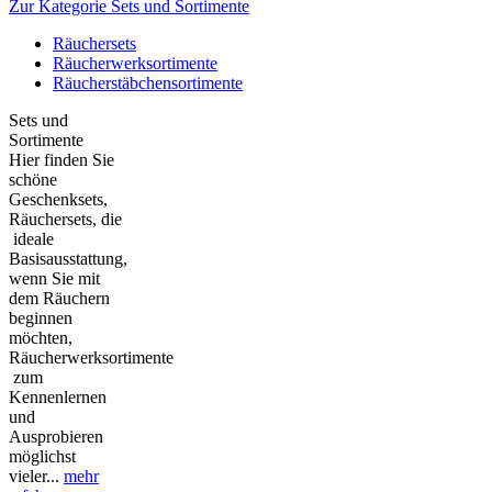
Zur Kategorie Sets und Sortimente
Räuchersets
Räucherwerksortimente
Räucherstäbchensortimente
Sets und
Sortimente
Hier finden Sie
schöne
Geschenksets,
Räuchersets, die
ideale
Basisausstattung,
wenn Sie mit
dem Räuchern
beginnen
möchten,
Räucherwerksortimente
zum
Kennenlernen
und
Ausprobieren
möglichst
vieler...
mehr