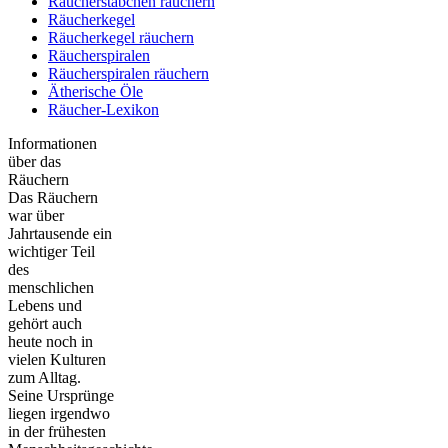
Räucherstäbchen räuchern
Räucherkegel
Räucherkegel räuchern
Räucherspiralen
Räucherspiralen räuchern
Ätherische Öle
Räucher-Lexikon
Informationen
über das
Räuchern
Das Räuchern
war über
Jahrtausende ein
wichtiger Teil
des
menschlichen
Lebens und
gehört auch
heute noch in
vielen Kulturen
zum Alltag.
Seine Ursprünge
liegen irgendwo
in der frühesten