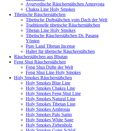
Ayurvedische Räucherstäbchen Amrayoga
Chakra Line Holy Smokes
Tibetische Räucherstäbchen
Tibetische Duftstäbchen vom Dach der Welt
Traditionelle tibetische Räucherstäbchen
Tibetan Line Holy Smokes
Tibetische Räucherstäbchen Dr. Pasang
Yönten
Pure Land Tibetan Incense
Halter für tibetische Räucherstäbchen
Räucherstäbchen aus Bhutan
Feng Shui Räucherstäbchen
Feng Shui Düfte der Welt
Feng Shui Line Holy Smokes
Holy Smokes Räucherstäbchen
Holy Smokes Blue Line
Holy Smokes Chakra Line
Holy Smokes Feng Shui Line
Holy Smokes Natural Line
Holy Smokes Tibetan Line
Holy Smokes Ambrosia
Holy Smokes Palo Santo
Holy Smokes White Sage
Holy Smokes Zirbenholz
Holy Smokes Guter Schlaf