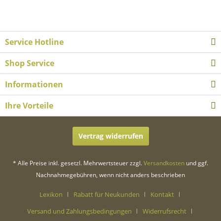
Service Hotline
Shop Service
Informationen
Ihre Vorteile
Vertrag widerrufen
* Alle Preise inkl. gesetzl. Mehrwertsteuer zzgl.
Versandkosten
und ggf.
Nachnahmegebühren, wenn nicht anders beschrieben
Lexikon
Rabatt für Neukunden
Kontakt
Versand und Zahlungsbedingungen
Widerrufsrecht