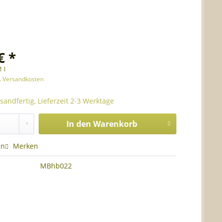
€ *
1 l
l. Versandkosten
sandfertig, Lieferzeit 2-3 Werktage
In den
Warenkorb
en
Merken
MBhb022