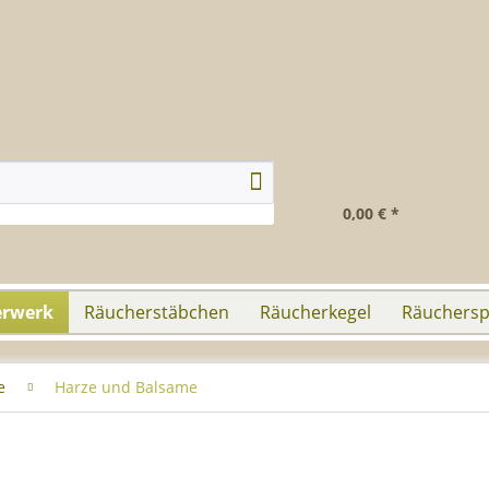
0,00 € *
erwerk
Räucherstäbchen
Räucherkegel
Räuchersp
e
Harze und Balsame