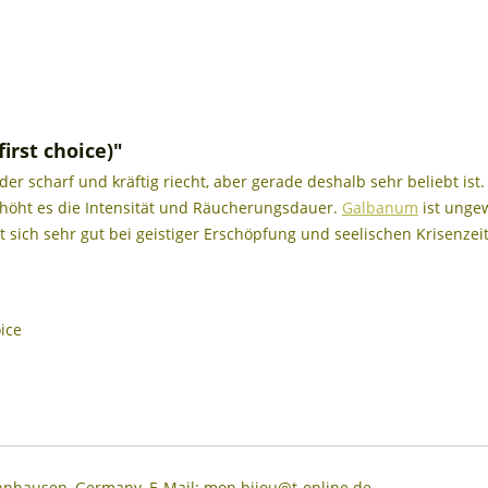
rst choice)"
der scharf und kräftig riecht, aber gerade deshalb sehr beliebt ist
öht es die Intensität und Räucherungsdauer.
Galbanum
ist ungew
sich sehr gut bei geistiger Erschöpfung und seelischen Krisenzei
oice
annhausen, Germany, E-Mail: mon.bijou@t-online.de