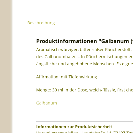
Beschreibung
Produktinformationen "Galbanum (fi
Aromatisch-würziger, bitter-süßer Räucherstoff, 
des Galbanumharzes. In Räuchermischungen erh
ängstliche und abgehobene Menschen. Es eignet 
Affirmation: mit Tiefenwirkung
Menge: 30 ml in der Dose, weich-flüssig, first ch
Galbanum
Informationen zur Produktsicherheit
Hersteller: mon bijou, Hauptstraße 14, 73497 T