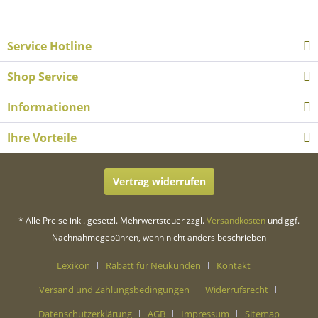
Service Hotline
Shop Service
Informationen
Ihre Vorteile
Vertrag widerrufen
* Alle Preise inkl. gesetzl. Mehrwertsteuer zzgl.
Versandkosten
und ggf.
Nachnahmegebühren, wenn nicht anders beschrieben
Lexikon
Rabatt für Neukunden
Kontakt
Versand und Zahlungsbedingungen
Widerrufsrecht
Datenschutzerklärung
AGB
Impressum
Sitemap