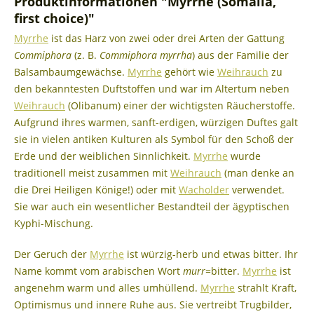
Produktinformationen "Myrrhe (Somalia,
first choice)"
Myrrhe
ist das Harz von zwei oder drei Arten der Gattung
Commiphora
(z. B.
Commiphora myrrha
) aus der Familie der
Balsambaumgewächse.
Myrrhe
gehört wie
Weihrauch
zu
den bekanntesten Duftstoffen und war im Altertum neben
Weihrauch
(Olibanum) einer der wichtigsten Räucherstoffe.
Aufgrund ihres warmen, sanft-erdigen, würzigen Duftes galt
sie in vielen antiken Kulturen als Symbol für den Schoß der
Erde und der weiblichen Sinnlichkeit.
Myrrhe
wurde
traditionell meist zusammen mit
Weihrauch
(man denke an
die Drei Heiligen Könige!) oder mit
Wacholder
verwendet.
Sie war auch ein wesentlicher Bestandteil der ägyptischen
Kyphi-Mischung.
Der Geruch der
Myrrhe
ist würzig-herb und etwas bitter. Ihr
Name kommt vom arabischen Wort
murr
=bitter.
Myrrhe
ist
angenehm warm und alles umhüllend.
Myrrhe
strahlt Kraft,
Optimismus und innere Ruhe aus. Sie vertreibt Trugbilder,