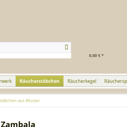
0,00 € *
rwerk
Räucherstäbchen
Räucherkegel
Räuchersp
stäbchen aus Bhutan
 Zambala