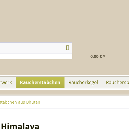
0,00 € *
rwerk
Räucherstäbchen
Räucherkegel
Räuchersp
stäbchen aus Bhutan
 Himalaya