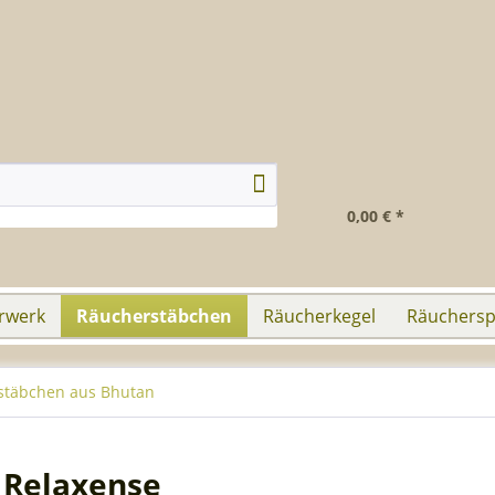
0,00 € *
rwerk
Räucherstäbchen
Räucherkegel
Räuchersp
stäbchen aus Bhutan
 Relaxense