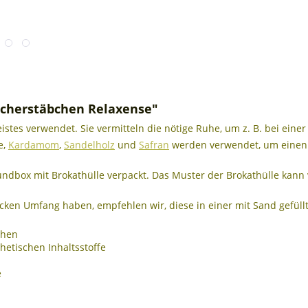
cherstäbchen Relaxense"
es verwendet. Sie vermitteln die nötige Ruhe, um z. B. bei einer 
e,
Kardamom
,
Sandelholz
und
Safran
werden verwendet, um einen 
ndbox mit Brokathülle verpackt. Das Muster der Brokathülle kann 
ken Umfang haben, empfehlen wir, diese in einer mit Sand gefüll
chen
thetischen Inhaltsstoffe
e