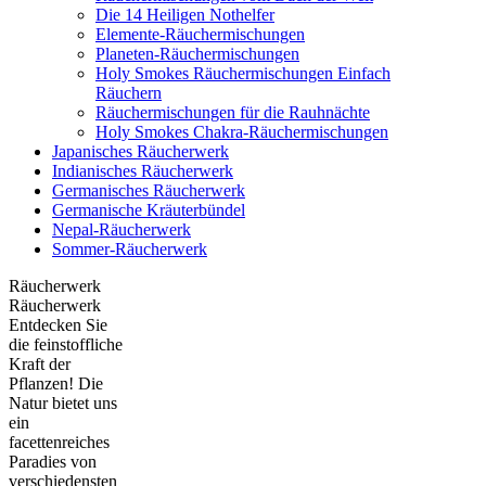
Die 14 Heiligen Nothelfer
Elemente-Räuchermischungen
Planeten-Räuchermischungen
Holy Smokes Räuchermischungen Einfach
Räuchern
Räuchermischungen für die Rauhnächte
Holy Smokes Chakra-Räuchermischungen
Japanisches Räucherwerk
Indianisches Räucherwerk
Germanisches Räucherwerk
Germanische Kräuterbündel
Nepal-Räucherwerk
Sommer-Räucherwerk
Räucherwerk
Räucherwerk
Entdecken Sie
die feinstoffliche
Kraft der
Pflanzen! Die
Natur bietet uns
ein
facettenreiches
Paradies von
verschiedensten