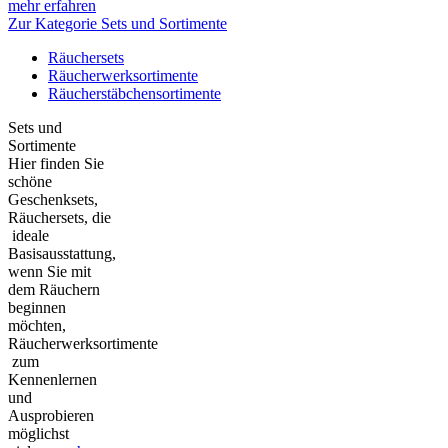
mehr erfahren
Zur Kategorie Sets und Sortimente
Räuchersets
Räucherwerksortimente
Räucherstäbchensortimente
Sets und
Sortimente
Hier finden Sie
schöne
Geschenksets,
Räuchersets, die
ideale
Basisausstattung,
wenn Sie mit
dem Räuchern
beginnen
möchten,
Räucherwerksortimente
zum
Kennenlernen
und
Ausprobieren
möglichst