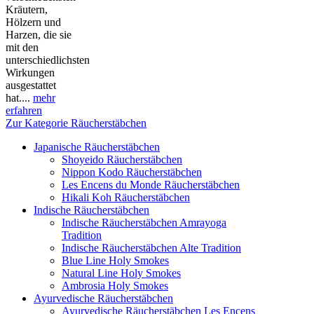
Kräutern,
Hölzern und
Harzen, die sie
mit den
unterschiedlichsten
Wirkungen
ausgestattet
hat....
mehr
erfahren
Zur Kategorie Räucherstäbchen
Japanische Räucherstäbchen
Shoyeido Räucherstäbchen
Nippon Kodo Räucherstäbchen
Les Encens du Monde Räucherstäbchen
Hikali Koh Räucherstäbchen
Indische Räucherstäbchen
Indische Räucherstäbchen Amrayoga
Tradition
Indische Räucherstäbchen Alte Tradition
Blue Line Holy Smokes
Natural Line Holy Smokes
Ambrosia Holy Smokes
Ayurvedische Räucherstäbchen
Ayurvedische Räucherstäbchen Les Encens