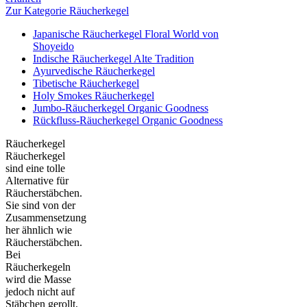
Zur Kategorie Räucherkegel
Japanische Räucherkegel Floral World von
Shoyeido
Indische Räucherkegel Alte Tradition
Ayurvedische Räucherkegel
Tibetische Räucherkegel
Holy Smokes Räucherkegel
Jumbo-Räucherkegel Organic Goodness
Rückfluss-Räucherkegel Organic Goodness
Räucherkegel
Räucherkegel
sind eine tolle
Alternative für
Räucherstäbchen.
Sie sind von der
Zusammensetzung
her ähnlich wie
Räucherstäbchen.
Bei
Räucherkegeln
wird die Masse
jedoch nicht auf
Stäbchen gerollt,