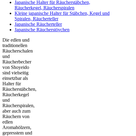
Japanische Halter für Räucherstäbchen,
Räucherkegel, Räucherspiralen
Kleine japanische Halter für Stäbchen, Kegel und
Spiralen, Räucherteller
Japanische Räucherteller
Japanische Räucherstövchen
Die edlen und
traditionellen
Räucherschalen
und
Räucherbecher
von Shoyeido
sind vielseitig
einsetzbar als
Halter für
Räucherstäbchen,
Räucherkegel
und
Räucherspiralen,
aber auch zum
Räuchern von
edlen
Aromahölzern,
gepresstem und