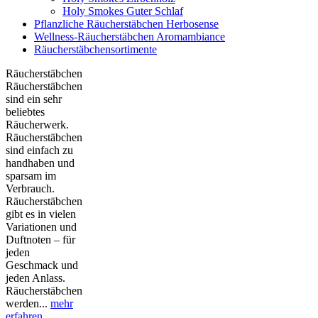
Holy Smokes Guter Schlaf
Pflanzliche Räucherstäbchen Herbosense
Wellness-Räucherstäbchen Aromambiance
Räucherstäbchensortimente
Räucherstäbchen
Räucherstäbchen
sind ein sehr
beliebtes
Räucherwerk.
Räucherstäbchen
sind einfach zu
handhaben und
sparsam im
Verbrauch.
Räucherstäbchen
gibt es in vielen
Variationen und
Duftnoten – für
jeden
Geschmack und
jeden Anlass.
Räucherstäbchen
werden...
mehr
erfahren