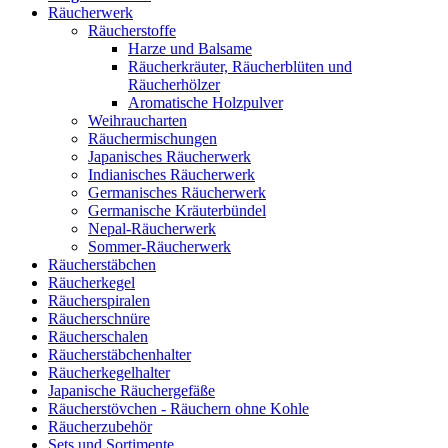
Räucherwerk
Räucherstoffe
Harze und Balsame
Räucherkräuter, Räucherblüten und
Räucherhölzer
Aromatische Holzpulver
Weihraucharten
Räuchermischungen
Japanisches Räucherwerk
Indianisches Räucherwerk
Germanisches Räucherwerk
Germanische Kräuterbündel
Nepal-Räucherwerk
Sommer-Räucherwerk
Räucherstäbchen
Räucherkegel
Räucherspiralen
Räucherschnüre
Räucherschalen
Räucherstäbchenhalter
Räucherkegelhalter
Japanische Räuchergefäße
Räucherstövchen - Räuchern ohne Kohle
Räucherzubehör
Sets und Sortimente