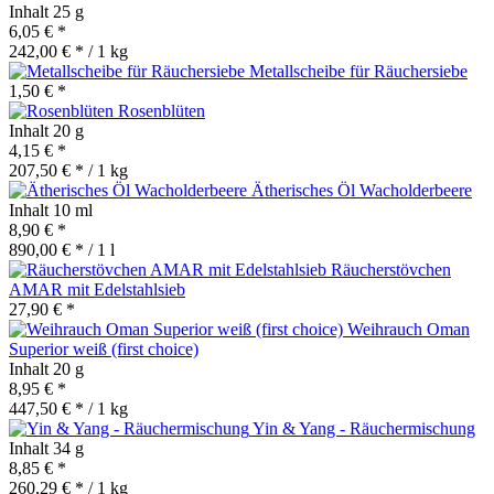
Inhalt
25 g
6,05 € *
242,00 € * / 1 kg
Metallscheibe für Räuchersiebe
1,50 € *
Rosenblüten
Inhalt
20 g
4,15 € *
207,50 € * / 1 kg
Ätherisches Öl Wacholderbeere
Inhalt
10 ml
8,90 € *
890,00 € * / 1 l
Räucherstövchen
AMAR mit Edelstahlsieb
27,90 € *
Weihrauch Oman
Superior weiß (first choice)
Inhalt
20 g
8,95 € *
447,50 € * / 1 kg
Yin & Yang - Räuchermischung
Inhalt
34 g
8,85 € *
260,29 € * / 1 kg