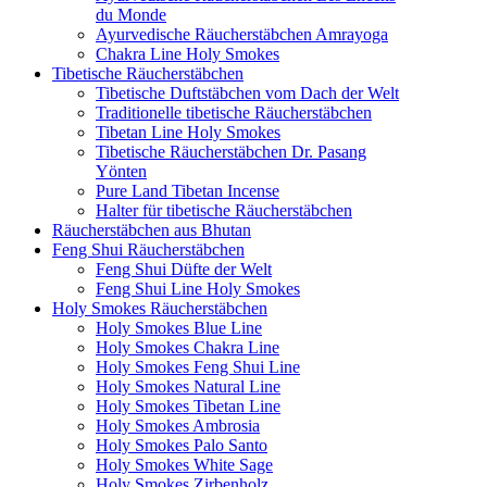
du Monde
Ayurvedische Räucherstäbchen Amrayoga
Chakra Line Holy Smokes
Tibetische Räucherstäbchen
Tibetische Duftstäbchen vom Dach der Welt
Traditionelle tibetische Räucherstäbchen
Tibetan Line Holy Smokes
Tibetische Räucherstäbchen Dr. Pasang
Yönten
Pure Land Tibetan Incense
Halter für tibetische Räucherstäbchen
Räucherstäbchen aus Bhutan
Feng Shui Räucherstäbchen
Feng Shui Düfte der Welt
Feng Shui Line Holy Smokes
Holy Smokes Räucherstäbchen
Holy Smokes Blue Line
Holy Smokes Chakra Line
Holy Smokes Feng Shui Line
Holy Smokes Natural Line
Holy Smokes Tibetan Line
Holy Smokes Ambrosia
Holy Smokes Palo Santo
Holy Smokes White Sage
Holy Smokes Zirbenholz