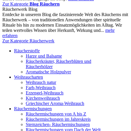
Zur Kategorie
Blog Räuchern
Räucherwerk Blog
Entdecke in unserem Blog die faszinierende Welt des Räucherns mit
Räucherwerk – von traditionellen Anwendungen über spirituelle
Rituale bis hin zu modernen Einsatzmöglichkeiten im Alltag. Wir
teilen wertvolles Wissen über Herkunft, Wirkung und...
mehr
erfahren
Zur Kategorie Räucherwerk
Räucherstoffe
Harze und Balsame
Räucherkräuter, Räucherblüten und
Räucherhölzer
Aromatische Holzpulver
Weihraucharten
Weihrauch natur
Farb-Weihrauch
Erzengel-Weihrauch
Kirchenweihrauch
Griechischer Aroma-Weihrauch
Räuchermischungen
Räuchermischungen von A bis Z
Räuchermischungen im Jahreskreis
Sternzeichen- Räuchermischungen
Räuchermischungen vom Dach der Welt