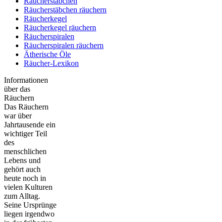
Räucherstäbchen
Räucherstäbchen räuchern
Räucherkegel
Räucherkegel räuchern
Räucherspiralen
Räucherspiralen räuchern
Ätherische Öle
Räucher-Lexikon
Informationen
über das
Räuchern
Das Räuchern
war über
Jahrtausende ein
wichtiger Teil
des
menschlichen
Lebens und
gehört auch
heute noch in
vielen Kulturen
zum Alltag.
Seine Ursprünge
liegen irgendwo