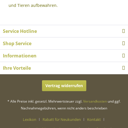
und Tieren aufbewahren.
Service Hotline
Shop Service
Informationen
Ihre Vorteile
Vertrag widerrufen
* Alle Preise inkl. gesetzl. Mehrwertsteuer zzgl.
Versandkosten
und ggf.
Nachnahmegebühren, wenn nicht anders beschrieben
Lexikon
Rabatt für Neukunden
Kontakt