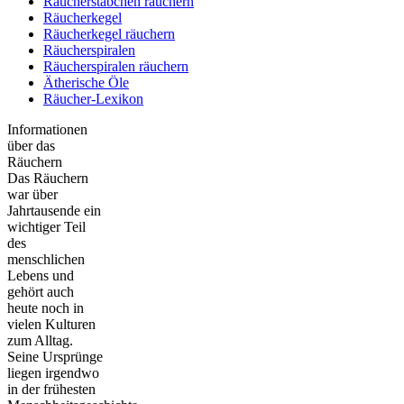
Räucherstäbchen räuchern
Räucherkegel
Räucherkegel räuchern
Räucherspiralen
Räucherspiralen räuchern
Ätherische Öle
Räucher-Lexikon
Informationen
über das
Räuchern
Das Räuchern
war über
Jahrtausende ein
wichtiger Teil
des
menschlichen
Lebens und
gehört auch
heute noch in
vielen Kulturen
zum Alltag.
Seine Ursprünge
liegen irgendwo
in der frühesten