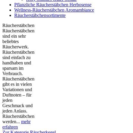
Pflanzliche Räucherstäbchen Herbosense
Wellness-Räucherstäbchen Aromambiance
Räucherstäbchensortimente
Räucherstäbchen
Räucherstäbchen
sind ein sehr
beliebtes
Räucherwerk.
Räucherstäbchen
sind einfach zu
handhaben und
sparsam im
Verbrauch.
Räucherstäbchen
gibt es in vielen
Variationen und
Duftnoten – für
jeden
Geschmack und
jeden Anlass.
Räucherstäbchen
werden...
mehr
erfahren
Zur Kategorie Räucherkegel