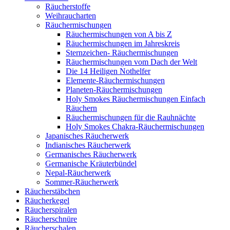
Räucherstoffe
Weihraucharten
Räuchermischungen
Räuchermischungen von A bis Z
Räuchermischungen im Jahreskreis
Sternzeichen- Räuchermischungen
Räuchermischungen vom Dach der Welt
Die 14 Heiligen Nothelfer
Elemente-Räuchermischungen
Planeten-Räuchermischungen
Holy Smokes Räuchermischungen Einfach
Räuchern
Räuchermischungen für die Rauhnächte
Holy Smokes Chakra-Räuchermischungen
Japanisches Räucherwerk
Indianisches Räucherwerk
Germanisches Räucherwerk
Germanische Kräuterbündel
Nepal-Räucherwerk
Sommer-Räucherwerk
Räucherstäbchen
Räucherkegel
Räucherspiralen
Räucherschnüre
Räucherschalen