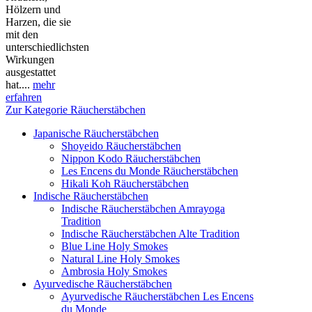
Hölzern und
Harzen, die sie
mit den
unterschiedlichsten
Wirkungen
ausgestattet
hat....
mehr
erfahren
Zur Kategorie Räucherstäbchen
Japanische Räucherstäbchen
Shoyeido Räucherstäbchen
Nippon Kodo Räucherstäbchen
Les Encens du Monde Räucherstäbchen
Hikali Koh Räucherstäbchen
Indische Räucherstäbchen
Indische Räucherstäbchen Amrayoga
Tradition
Indische Räucherstäbchen Alte Tradition
Blue Line Holy Smokes
Natural Line Holy Smokes
Ambrosia Holy Smokes
Ayurvedische Räucherstäbchen
Ayurvedische Räucherstäbchen Les Encens
du Monde