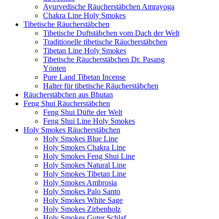
Ayurvedische Räucherstäbchen Amrayoga
Chakra Line Holy Smokes
Tibetische Räucherstäbchen
Tibetische Duftstäbchen vom Dach der Welt
Traditionelle tibetische Räucherstäbchen
Tibetan Line Holy Smokes
Tibetische Räucherstäbchen Dr. Pasang
Yönten
Pure Land Tibetan Incense
Halter für tibetische Räucherstäbchen
Räucherstäbchen aus Bhutan
Feng Shui Räucherstäbchen
Feng Shui Düfte der Welt
Feng Shui Line Holy Smokes
Holy Smokes Räucherstäbchen
Holy Smokes Blue Line
Holy Smokes Chakra Line
Holy Smokes Feng Shui Line
Holy Smokes Natural Line
Holy Smokes Tibetan Line
Holy Smokes Ambrosia
Holy Smokes Palo Santo
Holy Smokes White Sage
Holy Smokes Zirbenholz
Holy Smokes Guter Schlaf