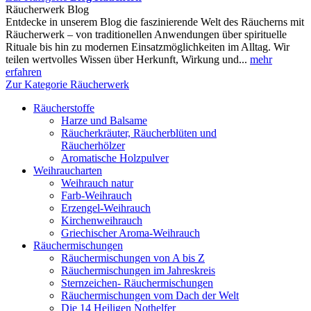
Räucherwerk Blog
Entdecke in unserem Blog die faszinierende Welt des Räucherns mit
Räucherwerk – von traditionellen Anwendungen über spirituelle
Rituale bis hin zu modernen Einsatzmöglichkeiten im Alltag. Wir
teilen wertvolles Wissen über Herkunft, Wirkung und...
mehr
erfahren
Zur Kategorie Räucherwerk
Räucherstoffe
Harze und Balsame
Räucherkräuter, Räucherblüten und
Räucherhölzer
Aromatische Holzpulver
Weihraucharten
Weihrauch natur
Farb-Weihrauch
Erzengel-Weihrauch
Kirchenweihrauch
Griechischer Aroma-Weihrauch
Räuchermischungen
Räuchermischungen von A bis Z
Räuchermischungen im Jahreskreis
Sternzeichen- Räuchermischungen
Räuchermischungen vom Dach der Welt
Die 14 Heiligen Nothelfer