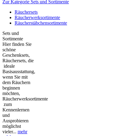
Zur Kategorie Sets und Sortimente
Räuchersets
Räucherwerksortimente
Räucherstäbchensortimente
Sets und
Sortimente
Hier finden Sie
schöne
Geschenksets,
Räuchersets, die
ideale
Basisausstattung,
wenn Sie mit
dem Räuchern
beginnen
möchten,
Räucherwerksortimente
zum
Kennenlernen
und
Ausprobieren
möglichst
vieler...
mehr