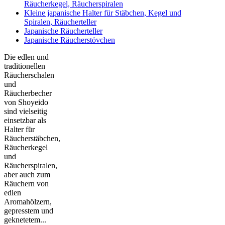
Räucherkegel, Räucherspiralen
Kleine japanische Halter für Stäbchen, Kegel und
Spiralen, Räucherteller
Japanische Räucherteller
Japanische Räucherstövchen
Die edlen und
traditionellen
Räucherschalen
und
Räucherbecher
von Shoyeido
sind vielseitig
einsetzbar als
Halter für
Räucherstäbchen,
Räucherkegel
und
Räucherspiralen,
aber auch zum
Räuchern von
edlen
Aromahölzern,
gepresstem und
geknetetem...