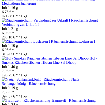
Meditationsräucherung
Inhalt
16 g
6,75 € *
421,88 € * / 1 kg
Räuchermischung
Verbindung zur Urkraft I
Inhalt
21 g
6,05 € *
288,10 € * / 1 kg
Räuchermischung Loslassen I
Inhalt
19 g
6,05 € *
318,42 € * / 1 kg
Holy
Smokes Räucherstäbchen Tibetan Line Sal Dhoop
Inhalt
40 g
7,95 € *
198,75 € * / 1 kg
Naga -
Schlangenkönig - Räuchermischung
Inhalt
19 g
7,55 € *
397,37 € * / 1 kg
Traumzeit - Räuchermischung
Inhalt
24 g