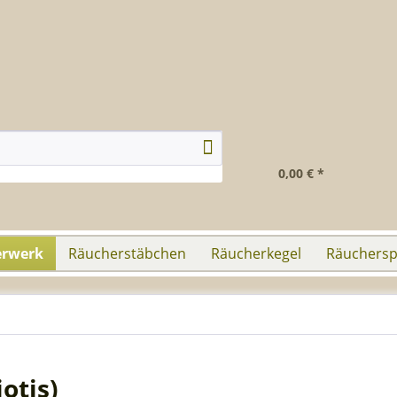
0,00 € *
erwerk
Räucherstäbchen
Räucherkegel
Räuchersp
otis)